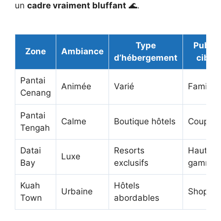
un
cadre vraiment bluffant
🌊.
Type
Public
Zone
Ambiance
d’hébergement
cible
Pantai
Animée
Varié
Familles
Cenang
Pantai
Calme
Boutique hôtels
Couples
Tengah
Datai
Resorts
Haut de
Luxe
Bay
exclusifs
gamme
Kuah
Hôtels
Urbaine
Shoppin
Town
abordables