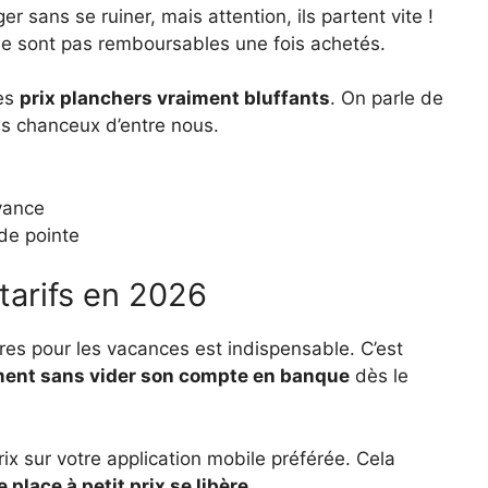
er sans se ruiner, mais attention, ils partent vite !
s ne sont pas remboursables une fois achetés.
des
prix planchers vraiment bluffants
. On parle de
us chanceux d’entre nous.
vance
 de pointe
 tarifs en 2026
ères pour les vacances est indispensable. C’est
ment sans vider son compte en banque
dès le
rix sur votre application mobile préférée. Cela
 place à petit prix se libère
.