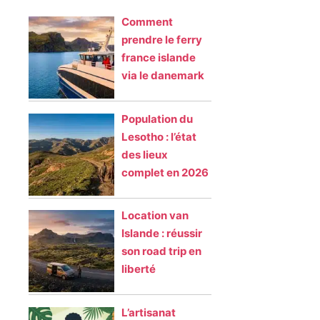
Comment
prendre le ferry
france islande
via le danemark
Population du
Lesotho : l’état
des lieux
complet en 2026
Location van
Islande : réussir
son road trip en
liberté
L’artisanat