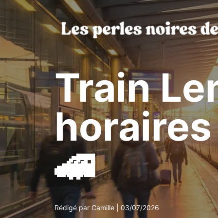
Aller
au
contenu
Train Len
horaires
🚄
Rédigé par Camille | 03/07/2026