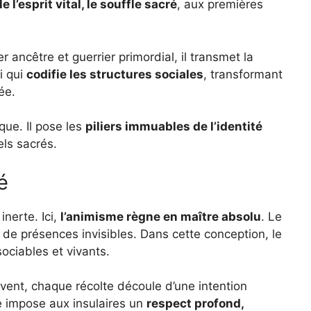
le l’esprit vital, le souffle sacré
, aux premières
er ancêtre et guerrier primordial, il transmet la
i qui
codifie les structures sociales
, transformant
ée.
que. Il pose les
piliers immuables de l’identité
uels sacrés.
é
inerte. Ici,
l’animisme règne en maître absolu
. Le
t de présences invisibles. Dans cette conception, le
ssociables et vivants.
vent, chaque récolte découle d’une intention
le impose aux insulaires un
respect profond,