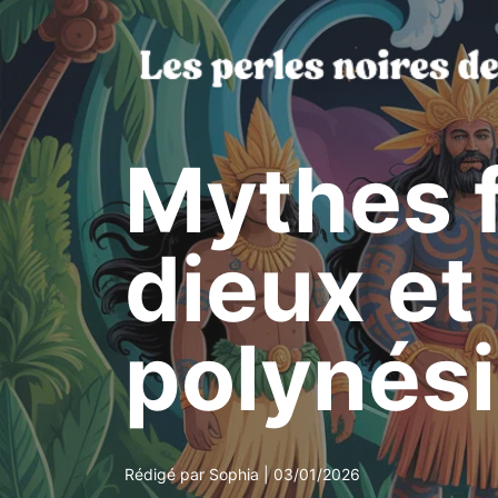
Aller
au
contenu
Mythes 
dieux et
polynési
Rédigé par Sophia | 03/01/2026