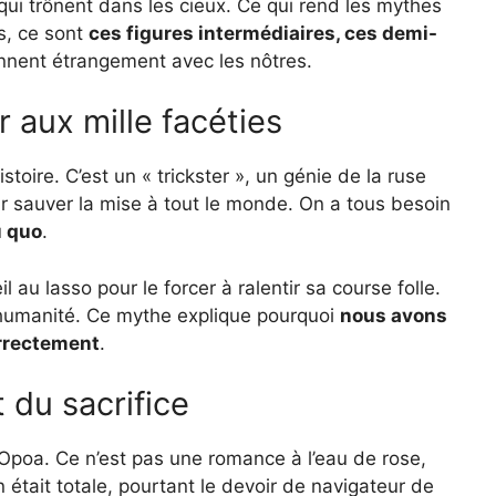
s qui trônent dans les cieux. Ce qui rend les mythes
s, ce sont
ces figures intermédiaires, ces demi-
onnent étrangement avec les nôtres.
r aux mille facéties
istoire. C’est un « trickster », un génie de la ruse
 par sauver la mise à tout le monde. On a tous besoin
u quo
.
l au lasso pour le forcer à ralentir sa course folle.
r l’humanité. Ce mythe explique pourquoi
nous avons
orrectement
.
 du sacrifice
’Opoa. Ce n’est pas une romance à l’eau de rose,
était totale, pourtant le devoir de navigateur de